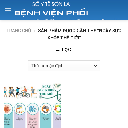
Skip
to
content
TRANG CHỦ
SẢN PHẨM ĐƯỢC GẮN THẺ “NGÀY SỨC
/
KHỎE THẾ GIỚI”
LỌC