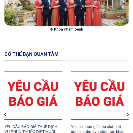
❉ Khoa Khám bệnh
CÓ THỂ BẠN QUAN TÂM
YÊU CẦU BÁO GIÁ THUÊ DỊCH
Yêu cầu báo giá hóa chất xét
VỤ PHUN THUỐC DIỆT MUỖI,
nghiệm phục vụ công tác khám