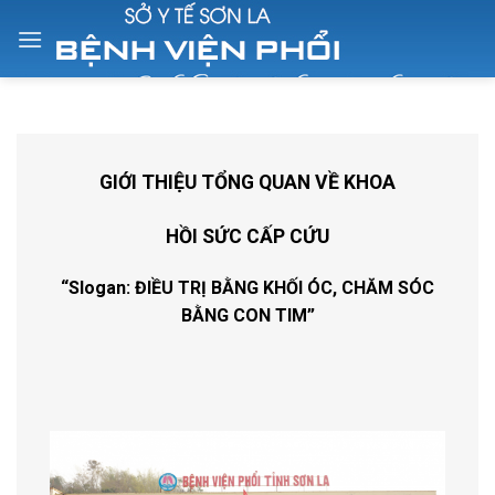
Skip
to
content
GIỚI THIỆU TỔNG QUAN VỀ KHOA
HỒI SỨC CẤP CỨU
“Slogan: ĐIỀU TRỊ BẰNG KHỐI ÓC, CHĂM SÓC
BẰNG CON TIM”