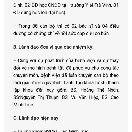
Định, 02 ĐD học CNĐD tại trường Y tế Trà Vinh, 01
ĐD đang học lên đại học)
– Trong 08 cán bộ thì có 02 bác sĩ và 04 điều
dưỡng có chứng chỉ về hồi sức cấp cứu cơ bản.
B. Lãnh đạo đơn vị qua các nhiệm kỳ:
– Cùng với sự phát triển của bệnh viện và sự thay
đổi về mô hình bệnh tật, để phục vụ cho công tác
chuyên môn, bệnh viện đã luân chuyển cán bộ theo
thời gian được quy định. Lãnh đạo khoa từ khi thành
lập khoa đến nay gồm: BS: Hoàng Thế Nhân,
BS:Nguyễn Thị Thuận, BS: Vũ Văn Hiệp, BS: Cao
Minh Trúc.
C. Lãnh đạo hiện nay:
– Truởng khoa: BSCKI. Cao Minh Trúc