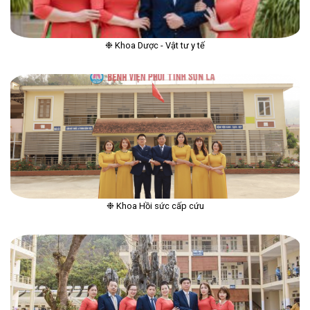
❉ Khoa Dược - Vật tư y tế
❉ Khoa Hồi sức cấp cứu