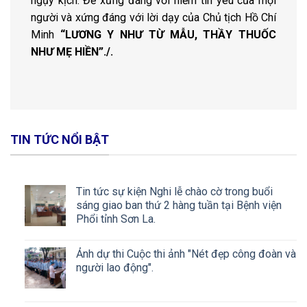
ngụy kịch. Để xứng đáng với niềm tin yêu của mọi
người và xứng đáng với lời dạy của Chủ tịch Hồ Chí
Minh
“LƯƠNG Y NHƯ TỪ MẪU, THẦY THUỐC
NHƯ MẸ HIỀN”./.
TIN TỨC NỔI BẬT
Tin tức sự kiện Nghi lễ chào cờ trong buổi
sáng giao ban thứ 2 hàng tuần tại Bệnh viện
Phổi tỉnh Sơn La.
Ảnh dự thi Cuộc thi ảnh "Nét đẹp công đoàn và
người lao động".